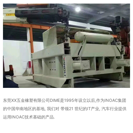
东莞XX五金橡塑有限公司DIME是1995年设立以后,作为INOAC集团
的中国华南地区的基地, 我们对 带领21 世纪的IT产业, 汽车行业提供
运用INOAC技术基础的产品.