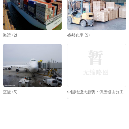
海运 (2)
盛邦仓库 (5)
空运 (5)
中国物流大趋势：供应链由分工
···