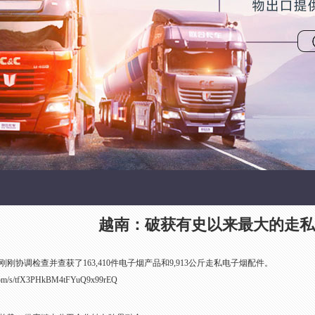
越南：破获有史以来最大的走私
刚协调检查并查获了163,410件电子烟产品和9,913公斤走私电子烟配件。
q.com/s/tfX3PHkBM4tFYuQ9x99rEQ