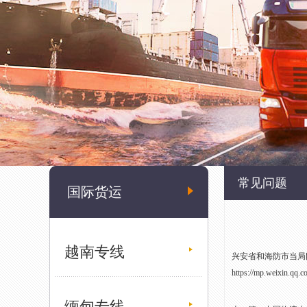
常见问题
国际货运
越南专线
兴安省和海防市当局刚
https://mp.weixin.q
缅甸专线