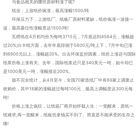
与食品相关的哪些原材料涨了呢?
纸业：上游纸价疯涨，最高涨幅1500/吨
环保压力下，上游纸厂、纸板厂原材料紧缺，纸价疯涨一波接一
波，最高最任性涨幅竟达1500/吨!
瓦楞纸在4月初均价为每吨3715元，7月底达到4564元，涨幅超
过20%;白卡纸方面，去年年底徘徊于5600元/吨上下，7月中旬已涨
到6900元以上，涨幅超20%。出去环保监控因素，纸价上涨还与国际
纸浆价格上涨有关。去年，国际纸浆还只是340美元一吨，如今却已
是1000美元一吨，涨幅接近200%。
据不完全统计，从4月至今，全国70家造纸厂中有69家上调废止
收购价，其中18家的涨幅超过每吨100元，最高上调幅度达300元每
吨!
价格上涨之疯狂，让纸箱厂商开始怀疑人生：一觉醒来，原纸一
纸难求;再一觉醒来，纸板也拿钱买不到了。简直是不能承受的生存之
痛!