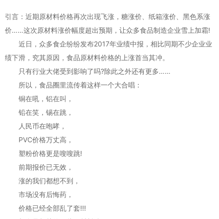
引言：近期原材料价格再次出现飞涨，糖涨价、纸箱涨价、黑色系涨
价……这次原材料涨价幅度超出预期，让众多食品制造企业雪上加霜!
近日，众多食企纷纷发布2017年业绩中报，相比同期不少企业业
绩下滑，究其原因，食品原材料价格的上涨首当其冲。
只有行业大佬受到影响了吗?除此之外还有更多……
所以，食品圈里流传着这样一个大合唱：
铜在吼，铝在叫，
铅在笑，锡在跳，
人民币在咆哮，
PVC价格万丈高，
塑粉价格更是嗖嗖跳!
前期报价已无效，
涨的我们都想不到，
市场没有后悔药，
价格已经全部乱了套!!!